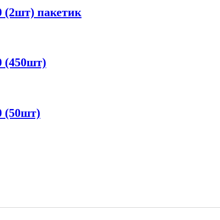
 (2шт) пакетик
 (450шт)
 (50шт)