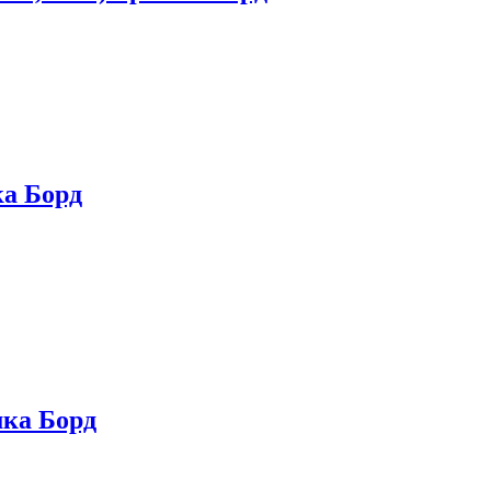
а Борд
ка Борд