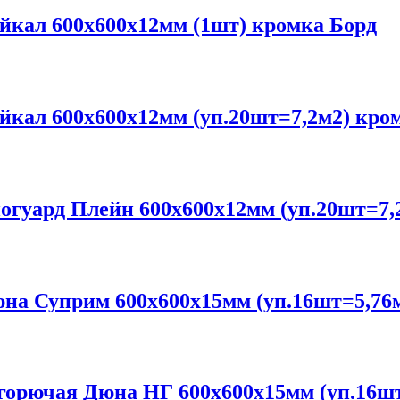
ал 600х600х12мм (1шт) кромка Борд
ал 600х600х12мм (уп.20шт=7,2м2) кро
уард Плейн 600x600x12мм (уп.20шт=7,2
 Суприм 600х600х15мм (уп.16шт=5,76м
рючая Дюна НГ 600х600х15мм (уп.16шт